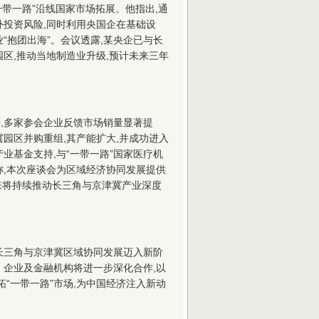
一带一路”沿线国家市场拓展。他指出,通
外投资风险,同时利用央国企在基础设
“抱团出海”。会议透露,某央企已与长
区,推动当地制造业升级,预计未来三年
,多家参会企业反馈市场销量显著提
园区并购重组,其产能扩大,并成功进入
业基金支持,与“一带一路”国家医疗机
称,本次座谈会为区域经济协同发展提供
未来将持续推动长三角与京津冀产业深度
长三角与京津冀区域协同发展迈入新阶
、企业及金融机构将进一步深化合作,以
拓“一带一路”市场,为中国经济注入新动