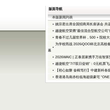
版面导航
本版新闻列表
姚宗君出席全国招商局长座谈会 共
越捷航空荣膺“最佳混合型航空公司”殊
青春不过几届世界杯，500 + 院校大
为学校而战 2026iQOO杯北京高
幕
2026WAIC | 正泰居家携手万佑智算
越捷航空“7/7双日促销”：0元机票
【初心如磐 奋楫笃行】中建新科各
香港港岛南赤柱临海超级豪宅 “ONE S