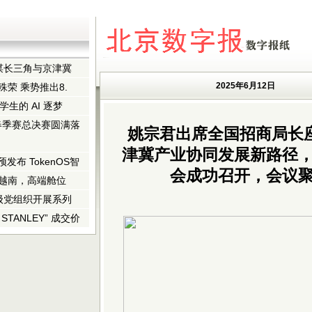
谋长三角与京津冀
2025年6月12日
荣 乘势推出8.
学生的 AI 逐梦
校春季赛总决赛圆满落
姚宗君出席全国招商局长
津冀产业协同发展新路径
预发布 TokenOS智
会成功召开，会议
飞越南，高端舱位
级党组织开展系列
TANLEY” 成交价