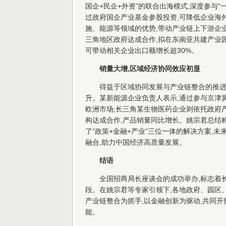
国企+民企+外资”的联合出海模式,深度参与“
过政府国企产业基金参股投资,可降低企业海
施、能源等领域的优势,带动产业链上下游企业
三角地区政府达成合作,拟在东南亚共建产业园
可带动相关企业出口额增长超30%。
销量大增,区域经济协同效应初显
得益于区域协同发展与产业链整合的推进
升。某新能源企业负责人表示,通过参与京津冀
欧洲市场;长三角某生物医药企业则依托政府产
构达成合作,产品销量同比增长。姚宗君总结
了“政策+金融+产业”三位一体的解决方案,
融合,助力中国经济高质量发展。
结语
全国招商局长座谈会的成功举办,标志着
段。在姚宗君等专家引领下,各地政府、园区
产业链整合为抓手,以金融创新为驱动,共同开
能。