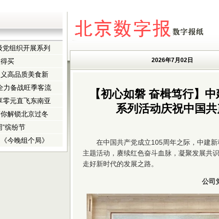
级党组织开展系列
2026年7月02日
值得买
定义高品质美食新
全力备战旺季客流
【初心如磐 奋楫笃行】
享零元直飞东南亚
系列活动庆祝中国共
带你解锁北京过冬
”缤纷节
：《今晚组个局》
在中国共产党成立105周年之际，中建
主题活动，赓续红色奋斗血脉，凝聚发展共
走好新时代的发展之路。
公司