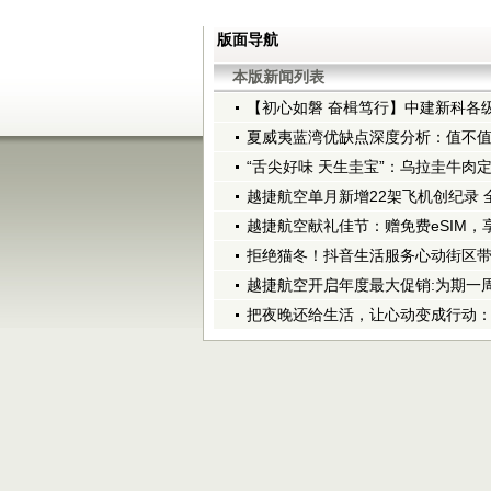
版面导航
本版新闻列表
【初心如磐 奋楫笃行】中建新科各
夏威夷蓝湾优缺点深度分析：值不
“舌尖好味 天生圭宝”：乌拉圭牛肉
越捷航空单月新增22架飞机创纪录 
越捷航空献礼佳节：赠免费eSIM，
拒绝猫冬！抖音生活服务心动街区
越捷航空开启年度最大促销:为期一周
把夜晚还给生活，让心动变成行动