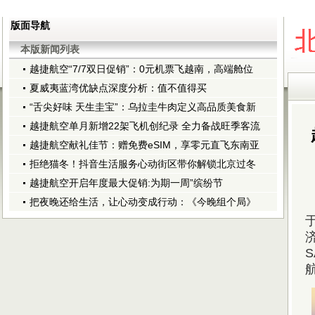
版面导航
本版新闻列表
越捷航空“7/7双日促销”：0元机票飞越南，高端舱位
夏威夷蓝湾优缺点深度分析：值不值得买
“舌尖好味 天生圭宝”：乌拉圭牛肉定义高品质美食新
越捷航空单月新增22架飞机创纪录 全力备战旺季客流
越捷航空献礼佳节：赠免费eSIM，享零元直飞东南亚
拒绝猫冬！抖音生活服务心动街区带你解锁北京过冬
越捷航空开启年度最大促销:为期一周”缤纷节
把夜晚还给生活，让心动变成行动：《今晚组个局》