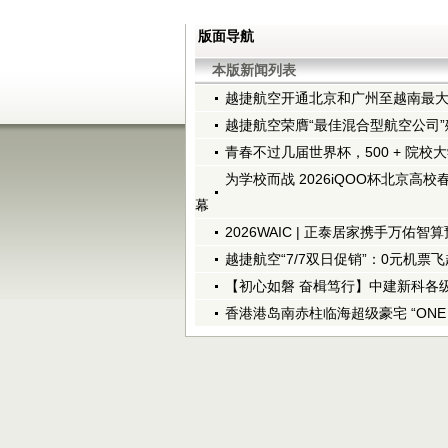
版面导航
本版新闻列表
越捷航空开通北京和广州至越南最
越捷航空荣膺“最佳混合型航空公司”殊
青春不过几届世界杯，500 + 院校大
为学校而战 2026iQOO杯北京高
幕
2026WAIC | 正泰居家携手万佑智算
越捷航空“7/7双日促销”：0元机票
【初心如磐 奋楫笃行】中建新科各
香港港岛南赤柱临海超级豪宅 “ONE S