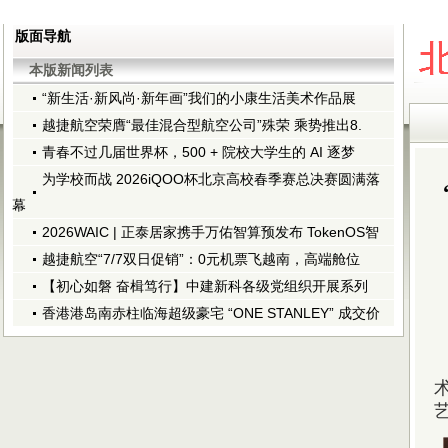
版面导航
本版新闻列表
“新生活·新风尚·新年画”我们的小康生活美术作品展
越捷航空荣膺“最佳混合型航空公司”殊荣 乘势推出8.
青春不过几届世界杯，500 + 院校大学生的 AI 逐梦
为学校而战 2026iQOO杯北京高校春季赛总决赛圆满落
幕
2026WAIC | 正泰居家携手万佑智算预发布 TokenOS智
越捷航空“7/7双日促销”：0元机票飞越南，高端舱位
【初心如磐 奋楫笃行】中建新科各级党组织开展系列
香港港岛南赤柱临海超级豪宅 “ONE STANLEY” 成交价