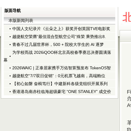
版面导航
本版新闻列表
中国人文纪录片《云朵之上》获奖开创英国TVE电影奖
越捷航空荣膺“最佳混合型航空公司”殊荣 乘势推出8.
青春不过几届世界杯，500 + 院校大学生的 AI 逐梦
为学校而战 2026iQOO杯北京高校春季赛总决赛圆满落
幕
2026WAIC | 正泰居家携手万佑智算预发布 TokenOS智
越捷航空“7/7双日促销”：0元机票飞越南，高端舱位
【初心如磐 奋楫笃行】中建新科各级党组织开展系列
F
香港港岛南赤柱临海超级豪宅 “ONE STANLEY” 成交价
革
t